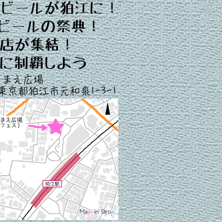
ビールが狛江に！
ビールの祭典！
店が集結！
に制覇しよう
きまえ広場
13 東京都狛江市元和泉1-3-1