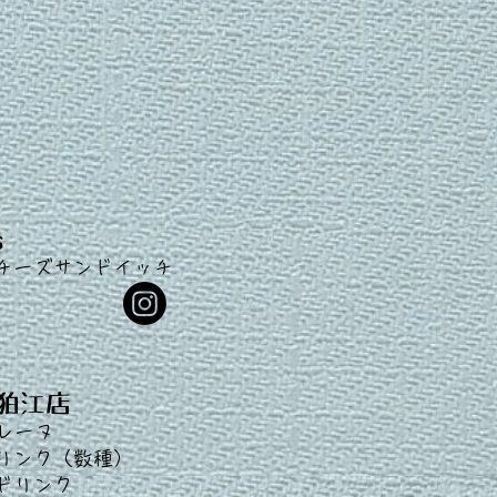
s
チーズサンドイッチ
狛江店
レーヌ
ク（数種）
リンク