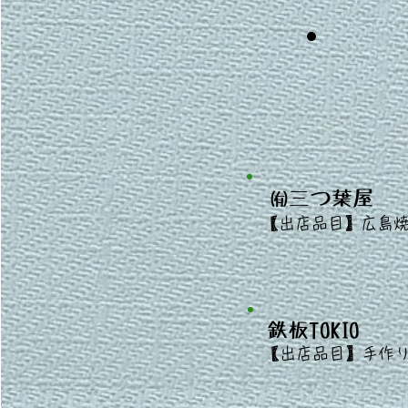
㈲三つ葉屋
​
【出店
品目】広島
鉄板TOKIO
​
【出店
品目】手作