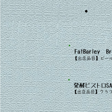
FatBarley Br
​
【出店品目】ビー
発酵ビストロSAKE
​
【出店
品目】クラ