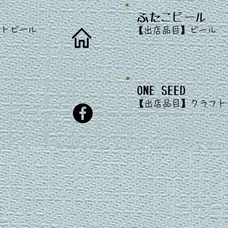
ふたこビール
​
フト
ビール
【出店
品目】ビール
ONE SEED
​
【出店
品目】クラフ
籠屋ブルワリー
​
ル
【出店
品目】クラフ
ール