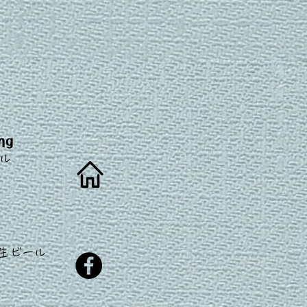
ng
ル
生ビール