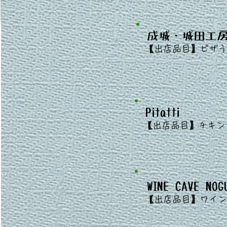
成城・城田工
​
【出店
品目】ピザう
Pitatti
​
【出店
品目】
チキン
WINE CAVE NOG
​
【出店
品目】ワイン