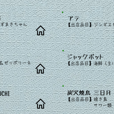
房
アテ
​
ずまきちゃん
【出店
品目】ジンギス
ジャックポット
＆ゼッポリーネ
​
【出店
品目】海鮮（主
炭火焼鳥 三日月
UCHI
​
【出店
品目】焼き鳥
​ サワー類