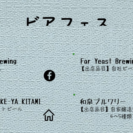
​ビアフェス
ewing
Far Yeast Brewi
​
【出店
品目】
自社ビー
ル
-YA KITAMI
和泉ブルワリー
​
フト
ビール
【出店
品目】自家醸造
4〜5
​種類