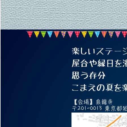
楽しいステー
屋台や縁日を
思う存分
こまえの夏を
【会場】泉龍寺
​〒201-0013 東京