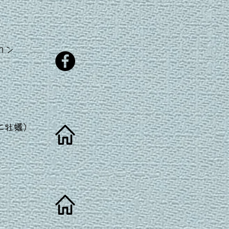
カン
に牡蠣）