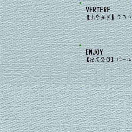
VERTERE
​
【出店
品目】クラ
ENJOY
​
【出店
品目】
ビール
spicarbo
​
【出店
品目】ビー
​ ボトルビ