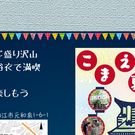
ジ盛り沢山
浴衣で満喫
楽しもう
都狛江市元和泉1-6-1