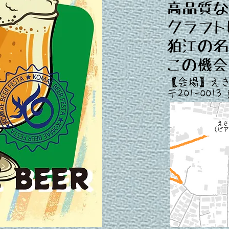
高品質な
クラフト
狛江の名
この機会
【会場】え
​〒201-00