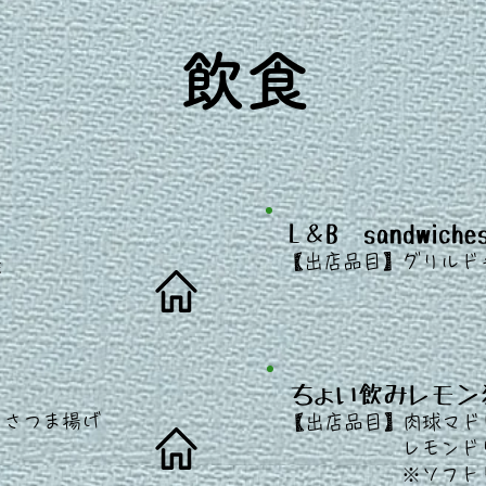
​ 飲食
L＆B sandwiche
​
【出店
品目】
グリルド
焼
ちょい飲みレモン
​
りさつま揚げ
【出店
品目】肉球マド
レモンドリン
​ ※ソフトド