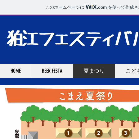
このホームページは
.com
を使って作成さ
狛江フェスティバ
HOME
BEER FESTA
夏まつり
こど